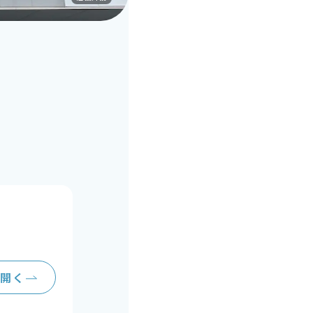
り
を開く