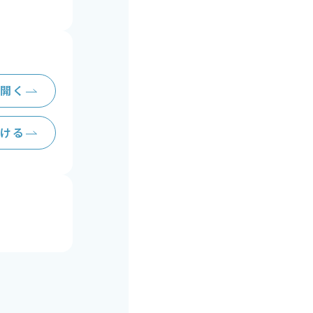
を開く
かける