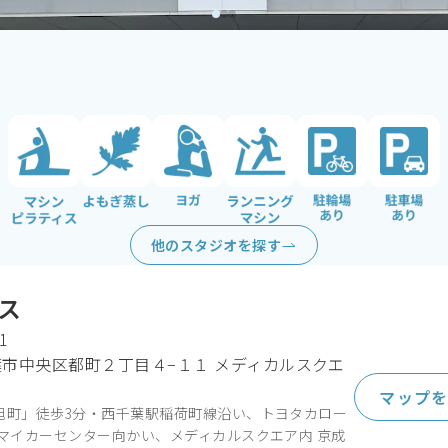
よもぎ蒸し
ヨガ
駐輪場あり
駐車場あ
ランニングマシン
マシンピラティス
他のスタジオを探す
ス
1
市中央区都町２丁目４−１１ メディカルスクエ
マップ
旭町」徒歩3分・西千葉駅稲荷町線沿い、トヨタカロー
町マイカーセンター向かい、メディカルスクエア内 京成