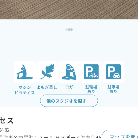
よもぎ蒸し
ヨガ
駐輪場あり
駐車場あり
マシンピラティス
他のスタジオを探す
セス
0482
マップを開
県海老名市扇町１３ー１ ららぽーと海老名4F