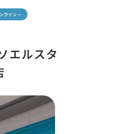
ンライン
 ソエルスタ
店