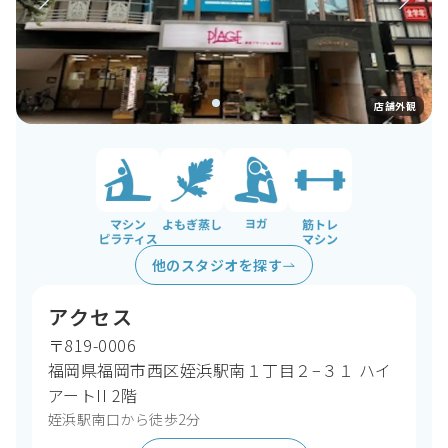
店舗外観
よもぎ蒸し
ヨガ
筋トレマシン
マシンピラティス
他のスタジオを探す
アクセス
〒819-0006
福岡県福岡市西区姪浜駅南１丁目２−３１ ハイ
アートII 2階
姪浜駅南口から徒歩2分