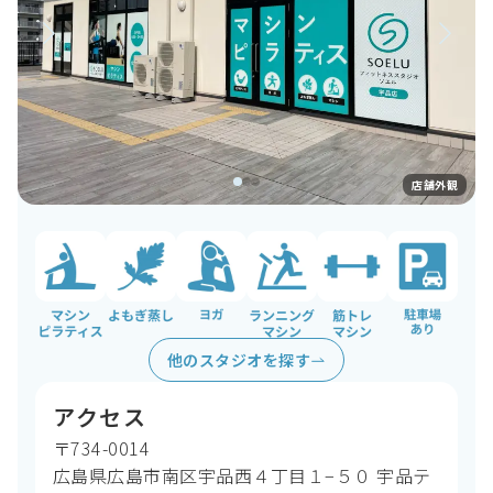
店舗外観
よもぎ蒸し
ヨガ
駐車場あり
ランニングマシン
筋トレマシン
マシンピラティス
他のスタジオを探す
アクセス
〒734-0014
広島県広島市南区宇品西４丁目１−５０ 宇品テ